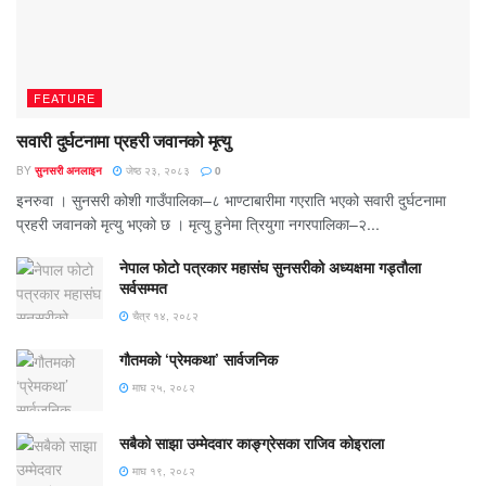
FEATURE
सवारी दुर्घटनामा प्रहरी जवानको मृत्यु
BY
सुनसरी अनलाइन
जेष्ठ २३, २०८३
0
इनरुवा । सुनसरी कोशी गाउँपालिका–८ भाण्टाबारीमा गएराति भएको सवारी दुर्घटनामा
प्रहरी जवानको मृत्यु भएको छ । मृत्यु हुनेमा त्रियुगा नगरपालिका–२...
नेपाल फोटो पत्रकार महासंघ सुनसरीको अध्यक्षमा गड्ताैला
सर्वसम्मत
चैत्र १४, २०८२
गौतमको ‘प्रेमकथा’ सार्वजनिक
माघ २५, २०८२
सबैको साझा उम्मेदवार काङ्ग्रेसका राजिव कोइराला
माघ १९, २०८२