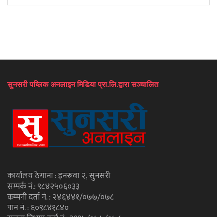
सुनसरी पब्लिक अनलाइन मिडिया प्रा.लि.द्वारा सञ्चालित
कार्यालय ठेगाना : इनरूवा २, सुनसरी
सम्पर्क नं.: ९८४२५०६०३३
कम्पनी दर्ता नं. : २४६४४१/०७७/०७८
पान नं. : ६०९८४१८४०