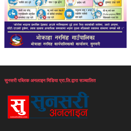
सुनसरी पब्लिक अनलाइन मिडिया प्रा.लि.द्वारा सञ्चालित