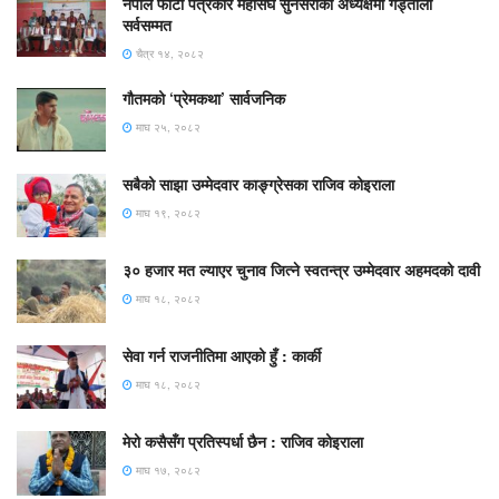
नेपाल फोटो पत्रकार महासंघ सुनसरीको अध्यक्षमा गड्ताैला
सर्वसम्मत
चैत्र १४, २०८२
गौतमको ‘प्रेमकथा’ सार्वजनिक
माघ २५, २०८२
सबैको साझा उम्मेदवार काङ्ग्रेसका राजिव कोइराला
माघ १९, २०८२
३० हजार मत ल्याएर चुनाव जित्ने स्वतन्त्र उम्मेदवार अहमदको दावी
माघ १८, २०८२
सेवा गर्न राजनीतिमा आएको हुँ : कार्की
माघ १८, २०८२
मेरो कसैसँग प्रतिस्पर्धा छैन : राजिव कोइराला
माघ १७, २०८२