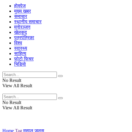
हाेमपेज
मुख्य खबर
समाचार
स्थानीय समाचार
मनाेरञ्जन
खेलकुद
पत्रपत्रिका
विश्व
स्वास्थ्य
साहित्य
फाेटाे फिचर
भिडियाे
No Result
View All Result
No Result
View All Result
Home
Tag
मसाल जुलुस