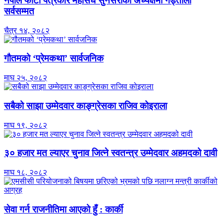
नेपाल फोटो पत्रकार महासंघ सुनसरीको अध्यक्षमा गड्ताैला
सर्वसम्मत
चैत्र १४, २०८२
गौतमको ‘प्रेमकथा’ सार्वजनिक
माघ २५, २०८२
सबैको साझा उम्मेदवार काङ्ग्रेसका राजिव कोइराला
माघ १९, २०८२
३० हजार मत ल्याएर चुनाव जित्ने स्वतन्त्र उम्मेदवार अहमदको दावी
माघ १८, २०८२
सेवा गर्न राजनीतिमा आएको हुँ : कार्की