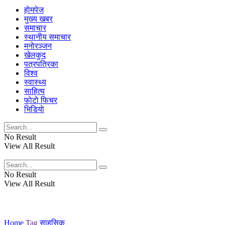
हाेमपेज
मुख्य खबर
समाचार
स्थानीय समाचार
मनाेरञ्जन
खेलकुद
पत्रपत्रिका
विश्व
स्वास्थ्य
साहित्य
फाेटाे फिचर
भिडियाे
No Result
View All Result
No Result
View All Result
Home
Tag
साहसिक