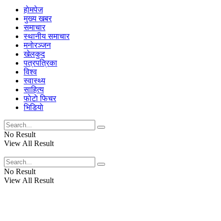
हाेमपेज
मुख्य खबर
समाचार
स्थानीय समाचार
मनाेरञ्जन
खेलकुद
पत्रपत्रिका
विश्व
स्वास्थ्य
साहित्य
फाेटाे फिचर
भिडियाे
No Result
View All Result
No Result
View All Result