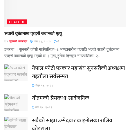
FEATURE
सवारी दुर्घटनामा प्रहरी जवानको मृत्यु
BY
सुनसरी अनलाइन
जेष्ठ २३, २०८३
0
इनरुवा । सुनसरी कोशी गाउँपालिका–८ भाण्टाबारीमा गएराति भएको सवारी दुर्घटनामा
प्रहरी जवानको मृत्यु भएको छ । मृत्यु हुनेमा त्रियुगा नगरपालिका–२...
नेपाल फोटो पत्रकार महासंघ सुनसरीको अध्यक्षमा
गड्ताैला सर्वसम्मत
चैत्र १४, २०८२
गौतमको ‘प्रेमकथा’ सार्वजनिक
माघ २५, २०८२
सबैको साझा उम्मेदवार काङ्ग्रेसका राजिव
कोइराला