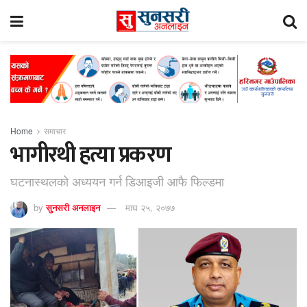
Home
समाचार
भागीरथी हत्या प्रकरण
घटनास्थलको अध्ययन गर्न डिआइजी आफै फिल्डमा
by
सुनसरी अनलाइन
माघ २५, २०७७