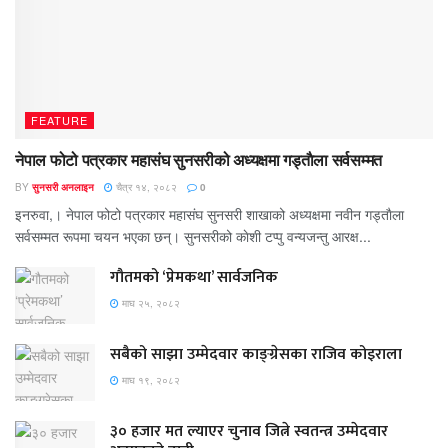
FEATURE
नेपाल फोटो पत्रकार महासंघ सुनसरीको अध्यक्षमा गड्ताैला सर्वसम्मत
BY
सुनसरी अनलाइन
चैत्र १४, २०८२
0
इनरुवा,। नेपाल फोटो पत्रकार महासंघ सुनसरी शाखाको अध्यक्षमा नवीन गड्ताैला
सर्वसम्मत रूपमा चयन भएका छन्। सुनसरीको काेशी टप्पु वन्यजन्तु आरक्ष...
गौतमको ‘प्रेमकथा’ सार्वजनिक
माघ २५, २०८२
सबैको साझा उम्मेदवार काङ्ग्रेसका राजिव कोइराला
माघ १९, २०८२
३० हजार मत ल्याएर चुनाव जित्ने स्वतन्त्र उम्मेदवार