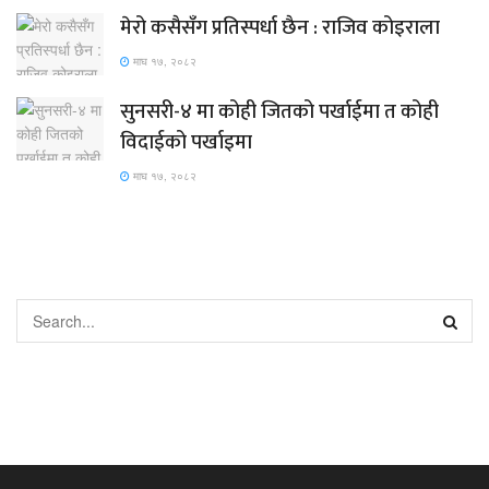
मेरो कसैसँग प्रतिस्पर्धा छैन : राजिव कोइराला
माघ १७, २०८२
सुनसरी-४ मा कोही जितको पर्खाईमा त कोही
विदाईको पर्खाइमा
माघ १७, २०८२