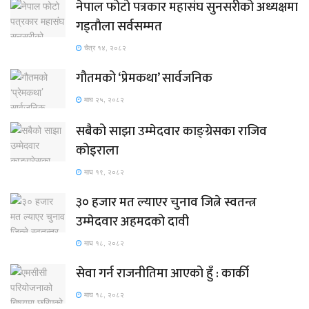
नेपाल फोटो पत्रकार महासंघ सुनसरीको अध्यक्षमा
गड्ताैला सर्वसम्मत
चैत्र १४, २०८२
गौतमको ‘प्रेमकथा’ सार्वजनिक
माघ २५, २०८२
सबैको साझा उम्मेदवार काङ्ग्रेसका राजिव
कोइराला
माघ १९, २०८२
३० हजार मत ल्याएर चुनाव जित्ने स्वतन्त्र
उम्मेदवार अहमदको दावी
माघ १८, २०८२
सेवा गर्न राजनीतिमा आएको हुँ : कार्की
माघ १८, २०८२