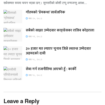
सर्वसम्मत रूपमा चयन भएका छन्। सुनसरीको काेशी टप्पु वन्यजन्तु आरक्ष...
गौतमको ‘प्रेमकथा’ सार्वजनिक
माघ २५, २०८२
सबैको साझा उम्मेदवार काङ्ग्रेसका राजिव कोइराला
माघ १९, २०८२
३० हजार मत ल्याएर चुनाव जित्ने स्वतन्त्र उम्मेदवार
अहमदको दावी
माघ १८, २०८२
सेवा गर्न राजनीतिमा आएको हुँ : कार्की
माघ १८, २०८२
Leave a Reply