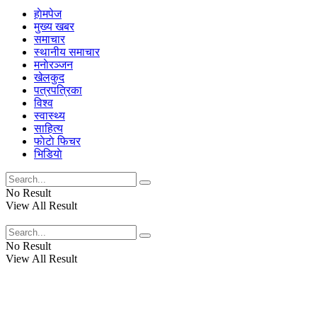
हाेमपेज
मुख्य खबर
समाचार
स्थानीय समाचार
मनाेरञ्जन
खेलकुद
पत्रपत्रिका
विश्व
स्वास्थ्य
साहित्य
फाेटाे फिचर
भिडियाे
No Result
View All Result
No Result
View All Result