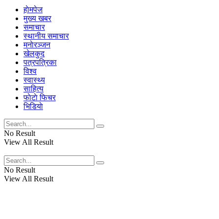
हाेमपेज
मुख्य खबर
समाचार
स्थानीय समाचार
मनाेरञ्जन
खेलकुद
पत्रपत्रिका
विश्व
स्वास्थ्य
साहित्य
फाेटाे फिचर
भिडियाे
No Result
View All Result
No Result
View All Result