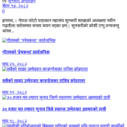
by
सुनसरी अनलाइन
चैत्र १४, २०८२
0
इनरुवा,। नेपाल फोटो पत्रकार महासंघ सुनसरी शाखाको अध्यक्षमा नवीन
गड्ताैला सर्वसम्मत रूपमा चयन भएका छन्। सुनसरीको काेशी टप्पु वन्यजन्तु
आरक्ष...
गौतमको ‘प्रेमकथा’ सार्वजनिक
माघ २५, २०८२
सबैको साझा उम्मेदवार काङ्ग्रेसका राजिव कोइराला
माघ १९, २०८२
३० हजार मत ल्याएर चुनाव जित्ने स्वतन्त्र उम्मेदवार अहमदको दावी
माघ १८, २०८२