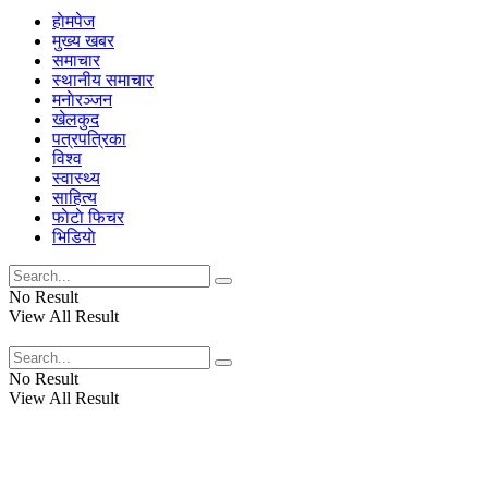
हाेमपेज
मुख्य खबर
समाचार
स्थानीय समाचार
मनाेरञ्जन
खेलकुद
पत्रपत्रिका
विश्व
स्वास्थ्य
साहित्य
फाेटाे फिचर
भिडियाे
No Result
View All Result
No Result
View All Result