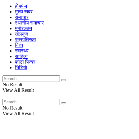
हाेमपेज
मुख्य खबर
समाचार
स्थानीय समाचार
मनाेरञ्जन
खेलकुद
पत्रपत्रिका
विश्व
स्वास्थ्य
साहित्य
फाेटाे फिचर
भिडियाे
No Result
View All Result
No Result
View All Result