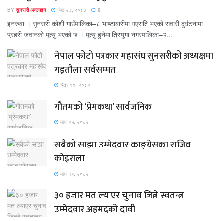
BY
सुनसरी अनलाइन
जेष्ठ २३, २०८३
0
इनरुवा । सुनसरी कोशी गाउँपालिका–८ भाण्टाबारीमा गएराति भएको सवारी दुर्घटनामा
प्रहरी जवानको मृत्यु भएको छ । मृत्यु हुनेमा त्रियुगा नगरपालिका–२...
नेपाल फोटो पत्रकार महासंघ सुनसरीको अध्यक्षमा
गड्ताैला सर्वसम्मत
चैत्र १४, २०८२
गौतमको ‘प्रेमकथा’ सार्वजनिक
माघ २५, २०८२
सबैको साझा उम्मेदवार काङ्ग्रेसका राजिव
कोइराला
माघ १९, २०८२
३० हजार मत ल्याएर चुनाव जित्ने स्वतन्त्र
उम्मेदवार अहमदको दावी