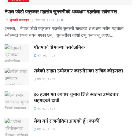
नेपाल फोटो पत्रकार महासंघ सुनसरीको अध्यक्षमा गड्ताैला सर्वसम्मत
BY
सुनसरी अनलाइन
चैत्र १४, २०८२
0
इनरुवा,। नेपाल फोटो पत्रकार महासंघ सुनसरी शाखाको अध्यक्षमा नवीन गड्ताैला
सर्वसम्मत रूपमा चयन भएका छन्। सुनसरीको काेशी टप्पु वन्यजन्तु आरक्ष...
गौतमको ‘प्रेमकथा’ सार्वजनिक
माघ २५, २०८२
सबैको साझा उम्मेदवार काङ्ग्रेसका राजिव कोइराला
माघ १९, २०८२
३० हजार मत ल्याएर चुनाव जित्ने स्वतन्त्र उम्मेदवार
अहमदको दावी
माघ १८, २०८२
सेवा गर्न राजनीतिमा आएको हुँ : कार्की
माघ १८, २०८२