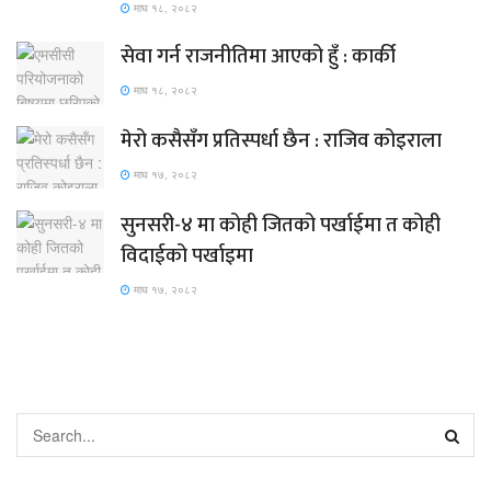
माघ १८, २०८२
सेवा गर्न राजनीतिमा आएको हुँ : कार्की
माघ १८, २०८२
मेरो कसैसँग प्रतिस्पर्धा छैन : राजिव कोइराला
माघ १७, २०८२
सुनसरी-४ मा कोही जितको पर्खाईमा त कोही
विदाईको पर्खाइमा
माघ १७, २०८२