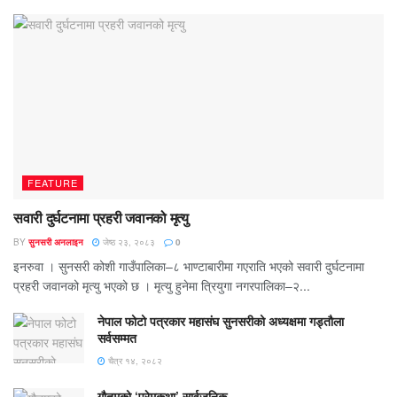
FEATURE
सवारी दुर्घटनामा प्रहरी जवानको मृत्यु
BY
सुनसरी अनलाइन
जेष्ठ २३, २०८३
0
इनरुवा । सुनसरी कोशी गाउँपालिका–८ भाण्टाबारीमा गएराति भएको सवारी दुर्घटनामा
प्रहरी जवानको मृत्यु भएको छ । मृत्यु हुनेमा त्रियुगा नगरपालिका–२...
नेपाल फोटो पत्रकार महासंघ सुनसरीको अध्यक्षमा गड्ताैला
सर्वसम्मत
चैत्र १४, २०८२
गौतमको ‘प्रेमकथा’ सार्वजनिक