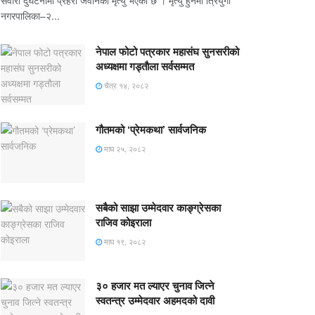
सवारी दुर्घटनामा प्रहरी जवानको मृत्यु भएको छ । मृत्यु हुनेमा त्रियुगा
नगरपालिका–२...
नेपाल फोटो पत्रकार महासंघ सुनसरीको
अध्यक्षमा गड्ताैला सर्वसम्मत
चैत्र १४, २०८२
गौतमको ‘प्रेमकथा’ सार्वजनिक
माघ २५, २०८२
सबैको साझा उम्मेदवार काङ्ग्रेसका
राजिव कोइराला
माघ १९, २०८२
३० हजार मत ल्याएर चुनाव जित्ने
स्वतन्त्र उम्मेदवार अहमदको दावी