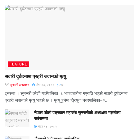
FEATURE
सवारी दुर्घटनामा प्रहरी जवानको मृत्यु
BY
सुनसरी अनलाइन
जेष्ठ २३, २०८३
0
इनरुवा । सुनसरी कोशी गाउँपालिका–८ भाण्टाबारीमा गएराति भएको सवारी दुर्घटनामा
प्रहरी जवानको मृत्यु भएको छ । मृत्यु हुनेमा त्रियुगा नगरपालिका–२...
नेपाल फोटो पत्रकार महासंघ सुनसरीको अध्यक्षमा गड्ताैला
सर्वसम्मत
चैत्र १४, २०८२
गौतमको ‘प्रेमकथा’ सार्वजनिक