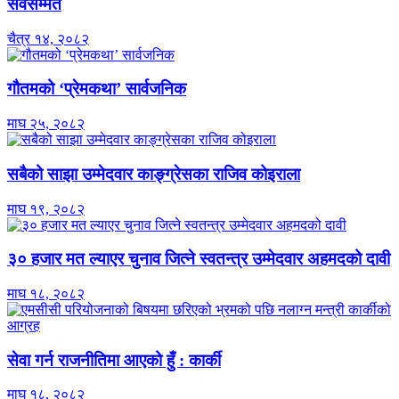
सर्वसम्मत
चैत्र १४, २०८२
गौतमको ‘प्रेमकथा’ सार्वजनिक
माघ २५, २०८२
सबैको साझा उम्मेदवार काङ्ग्रेसका राजिव कोइराला
माघ १९, २०८२
३० हजार मत ल्याएर चुनाव जित्ने स्वतन्त्र उम्मेदवार अहमदको दावी
माघ १८, २०८२
सेवा गर्न राजनीतिमा आएको हुँ : कार्की
माघ १८, २०८२