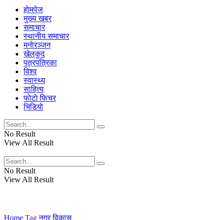
हाेमपेज
मुख्य खबर
समाचार
स्थानीय समाचार
मनाेरञ्जन
खेलकुद
पत्रपत्रिका
विश्व
स्वास्थ्य
साहित्य
फाेटाे फिचर
भिडियाे
No Result
View All Result
No Result
View All Result
Home
Tag
नगर विकास