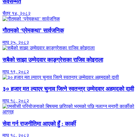
सर्वसम्मत
चैत्र १४, २०८२
गौतमको ‘प्रेमकथा’ सार्वजनिक
माघ २५, २०८२
सबैको साझा उम्मेदवार काङ्ग्रेसका राजिव कोइराला
माघ १९, २०८२
३० हजार मत ल्याएर चुनाव जित्ने स्वतन्त्र उम्मेदवार अहमदको दावी
माघ १८, २०८२
सेवा गर्न राजनीतिमा आएको हुँ : कार्की
माघ १८, २०८२