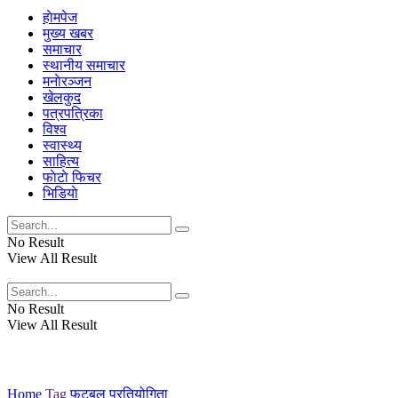
हाेमपेज
मुख्य खबर
समाचार
स्थानीय समाचार
मनाेरञ्जन
खेलकुद
पत्रपत्रिका
विश्व
स्वास्थ्य
साहित्य
फाेटाे फिचर
भिडियाे
No Result
View All Result
No Result
View All Result
Home
Tag
फुटबल प्रतियोगिता