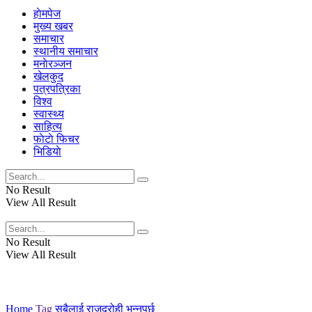
हाेमपेज
मुख्य खबर
समाचार
स्थानीय समाचार
मनाेरञ्जन
खेलकुद
पत्रपत्रिका
विश्व
स्वास्थ्य
साहित्य
फाेटाे फिचर
भिडियाे
No Result
View All Result
No Result
View All Result
Home
Tag
सबैलाई राजद्रोही भन्नुपर्छ