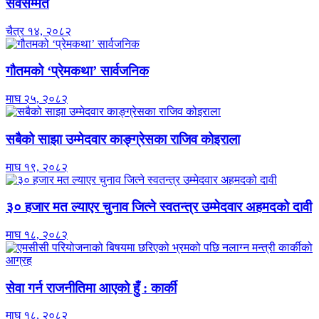
सर्वसम्मत
चैत्र १४, २०८२
गौतमको ‘प्रेमकथा’ सार्वजनिक
माघ २५, २०८२
सबैको साझा उम्मेदवार काङ्ग्रेसका राजिव कोइराला
माघ १९, २०८२
३० हजार मत ल्याएर चुनाव जित्ने स्वतन्त्र उम्मेदवार अहमदको दावी
माघ १८, २०८२
सेवा गर्न राजनीतिमा आएको हुँ : कार्की
माघ १८, २०८२