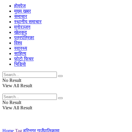
हाेमपेज
मुख्य खबर
समाचार
स्थानीय समाचार
मनाेरञ्जन
खेलकुद
पत्रपत्रिका
विश्व
स्वास्थ्य
साहित्य
फाेटाे फिचर
भिडियाे
No Result
View All Result
No Result
View All Result
Home
Tag
हरिनगर गाउँपालिकामा