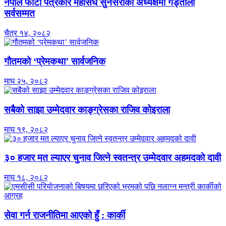
नेपाल फोटो पत्रकार महासंघ सुनसरीको अध्यक्षमा गड्ताैला
सर्वसम्मत
चैत्र १४, २०८२
गौतमको ‘प्रेमकथा’ सार्वजनिक
माघ २५, २०८२
सबैको साझा उम्मेदवार काङ्ग्रेसका राजिव कोइराला
माघ १९, २०८२
३० हजार मत ल्याएर चुनाव जित्ने स्वतन्त्र उम्मेदवार अहमदको दावी
माघ १८, २०८२
सेवा गर्न राजनीतिमा आएको हुँ : कार्की