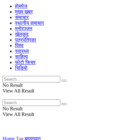
हाेमपेज
मुख्य खबर
समाचार
स्थानीय समाचार
मनाेरञ्जन
खेलकुद
पत्रपत्रिका
विश्व
स्वास्थ्य
साहित्य
फाेटाे फिचर
भिडियाे
No Result
View All Result
No Result
View All Result
Home
Tag
हृदयाघात