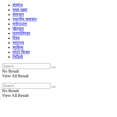
हाेमपेज
मुख्य खबर
समाचार
स्थानीय समाचार
मनाेरञ्जन
खेलकुद
पत्रपत्रिका
विश्व
स्वास्थ्य
साहित्य
फाेटाे फिचर
भिडियाे
No Result
View All Result
No Result
View All Result