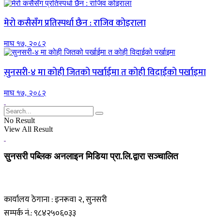
मेरो कसैसँग प्रतिस्पर्धा छैन : राजिव कोइराला
माघ १७, २०८२
सुनसरी-४ मा कोही जितको पर्खाईमा त कोही विदाईको पर्खाइमा
माघ १७, २०८२
No Result
View All Result
सुनसरी पब्लिक अनलाइन मिडिया प्रा.लि.द्वारा सञ्चालित
कार्यालय ठेगाना : इनरूवा २, सुनसरी
सम्पर्क नं.: ९८४२५०६०३३