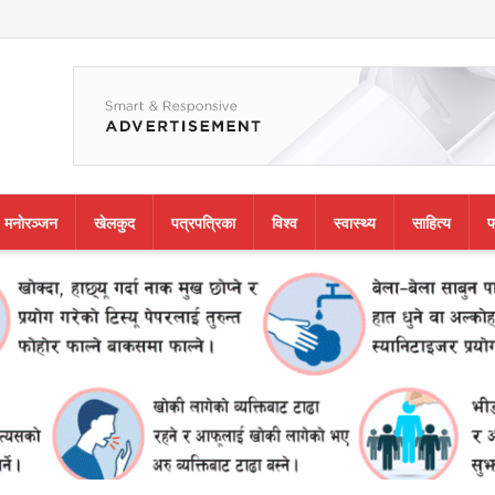
मनाेरञ्जन
खेलकुद
पत्रपत्रिका
विश्व
स्वास्थ्य
साहित्य
फ