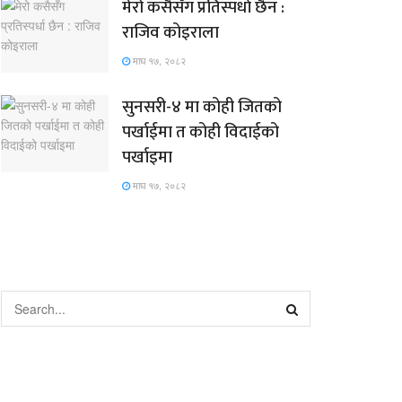
मेरो कसैसँग प्रतिस्पर्धा छैन :
राजिव कोइराला
माघ १७, २०८२
सुनसरी-४ मा कोही जितको
पर्खाईमा त कोही विदाईको
पर्खाइमा
माघ १७, २०८२