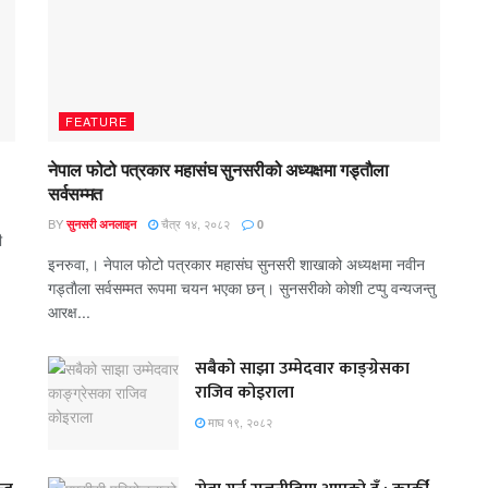
FEATURE
नेपाल फोटो पत्रकार महासंघ सुनसरीको अध्यक्षमा गड्ताैला
सर्वसम्मत
BY
चैत्र १४, २०८२
सुनसरी अनलाइन
0
ी
इनरुवा,। नेपाल फोटो पत्रकार महासंघ सुनसरी शाखाको अध्यक्षमा नवीन
गड्ताैला सर्वसम्मत रूपमा चयन भएका छन्। सुनसरीको काेशी टप्पु वन्यजन्तु
आरक्ष...
सबैको साझा उम्मेदवार काङ्ग्रेसका
राजिव कोइराला
माघ १९, २०८२