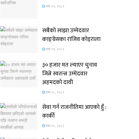
माघ २५, २०८२
सबैको साझा उम्मेदवार
काङ्ग्रेसका राजिव कोइराला
माघ १९, २०८२
३० हजार मत ल्याएर चुनाव
जित्ने स्वतन्त्र उम्मेदवार
अहमदको दावी
माघ १८, २०८२
सेवा गर्न राजनीतिमा आएको हुँ :
कार्की
माघ १८, २०८२