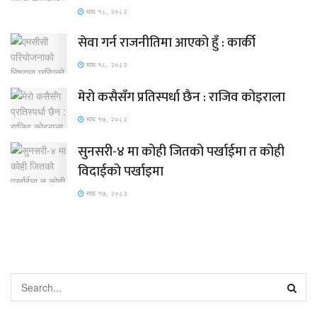
माघ १८, २०८२
सेवा गर्न राजनीतिमा आएको हुँ : कार्की
माघ १८, २०८२
मेरो कसैसँग प्रतिस्पर्धा छैन : राजिव कोइराला
माघ १७, २०८२
सुनसरी-४ मा कोही जितको पर्खाईमा त कोही
विदाईको पर्खाइमा
माघ १७, २०८२