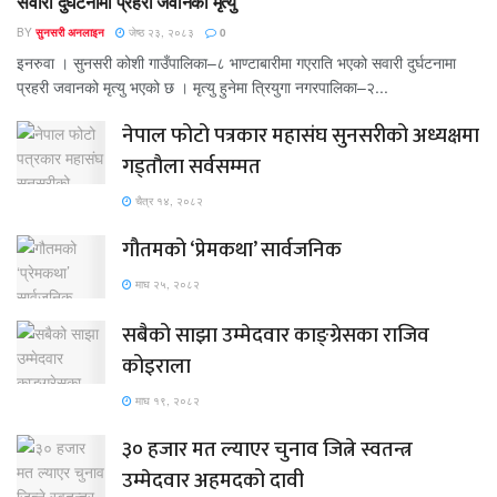
सवारी दुर्घटनामा प्रहरी जवानको मृत्यु
BY
सुनसरी अनलाइन
जेष्ठ २३, २०८३
0
इनरुवा । सुनसरी कोशी गाउँपालिका–८ भाण्टाबारीमा गएराति भएको सवारी दुर्घटनामा
प्रहरी जवानको मृत्यु भएको छ । मृत्यु हुनेमा त्रियुगा नगरपालिका–२...
नेपाल फोटो पत्रकार महासंघ सुनसरीको अध्यक्षमा
गड्ताैला सर्वसम्मत
चैत्र १४, २०८२
गौतमको ‘प्रेमकथा’ सार्वजनिक
माघ २५, २०८२
सबैको साझा उम्मेदवार काङ्ग्रेसका राजिव
कोइराला
माघ १९, २०८२
३० हजार मत ल्याएर चुनाव जित्ने स्वतन्त्र
उम्मेदवार अहमदको दावी