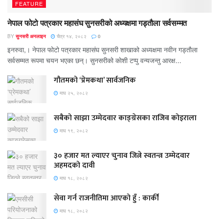
FEATURE
नेपाल फोटो पत्रकार महासंघ सुनसरीको अध्यक्षमा गड्ताैला सर्वसम्मत
BY
सुनसरी अनलाइन
चैत्र १४, २०८२
0
इनरुवा,। नेपाल फोटो पत्रकार महासंघ सुनसरी शाखाको अध्यक्षमा नवीन गड्ताैला
सर्वसम्मत रूपमा चयन भएका छन्। सुनसरीको काेशी टप्पु वन्यजन्तु आरक्ष...
गौतमको ‘प्रेमकथा’ सार्वजनिक
माघ २५, २०८२
सबैको साझा उम्मेदवार काङ्ग्रेसका राजिव कोइराला
माघ १९, २०८२
३० हजार मत ल्याएर चुनाव जित्ने स्वतन्त्र उम्मेदवार
अहमदको दावी
माघ १८, २०८२
सेवा गर्न राजनीतिमा आएको हुँ : कार्की
माघ १८, २०८२