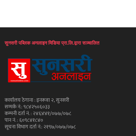
सुनसरी पब्लिक अनलाइन मिडिया प्रा.लि.द्वारा सञ्चालित
कार्यालय ठेगाना : इनरूवा २, सुनसरी
सम्पर्क नं.: ९८४२५०६०३३
कम्पनी दर्ता नं. : २४६४४१/०७७/०७८
पान नं. : ६०९८४१८४०
सूचना विभाग दर्ता नं.: २१९७/०७७/०७८