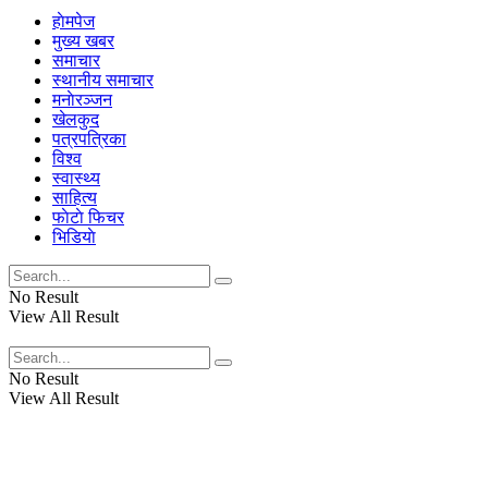
हाेमपेज
मुख्य खबर
समाचार
स्थानीय समाचार
मनाेरञ्जन
खेलकुद
पत्रपत्रिका
विश्व
स्वास्थ्य
साहित्य
फाेटाे फिचर
भिडियाे
No Result
View All Result
No Result
View All Result