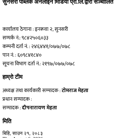
सुनसरी पब्लिक अनलाइन मिडिया प्रा.लि.द्वारा सञ्चालित
कार्यालय ठेगाना : इनरूवा २, सुनसरी
सम्पर्क नं.: ९८४२५०६०३३
कम्पनी दर्ता नं. : २४६४४१/०७७/०७८
पान नं. : ६०९८४१८४०
सूचना विभाग दर्ता नं.: २१९७/०७७/०७८
हाम्राे टीम
अध्यक्ष तथा कार्यकारी सम्पादक :
टाेमराज मेहता
प्रधान सम्पादक :
सम्पादक :
दीपनारायण मेहता
मिति
बिहि, साउन २१, २०८३