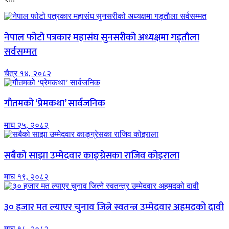
नेपाल फोटो पत्रकार महासंघ सुनसरीको अध्यक्षमा गड्ताैला
सर्वसम्मत
चैत्र १४, २०८२
गौतमको ‘प्रेमकथा’ सार्वजनिक
माघ २५, २०८२
सबैको साझा उम्मेदवार काङ्ग्रेसका राजिव कोइराला
माघ १९, २०८२
३० हजार मत ल्याएर चुनाव जित्ने स्वतन्त्र उम्मेदवार अहमदको दावी
माघ १८, २०८२