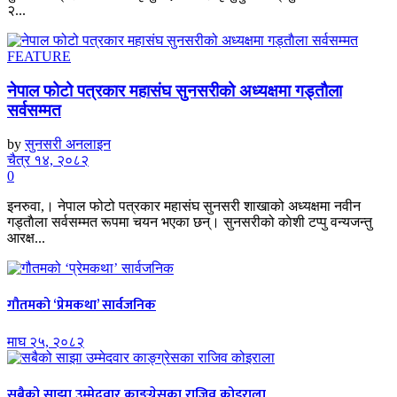
२...
FEATURE
नेपाल फोटो पत्रकार महासंघ सुनसरीको अध्यक्षमा गड्ताैला
सर्वसम्मत
by
सुनसरी अनलाइन
चैत्र १४, २०८२
0
इनरुवा,। नेपाल फोटो पत्रकार महासंघ सुनसरी शाखाको अध्यक्षमा नवीन
गड्ताैला सर्वसम्मत रूपमा चयन भएका छन्। सुनसरीको काेशी टप्पु वन्यजन्तु
आरक्ष...
गौतमको ‘प्रेमकथा’ सार्वजनिक
माघ २५, २०८२
सबैको साझा उम्मेदवार काङ्ग्रेसका राजिव कोइराला