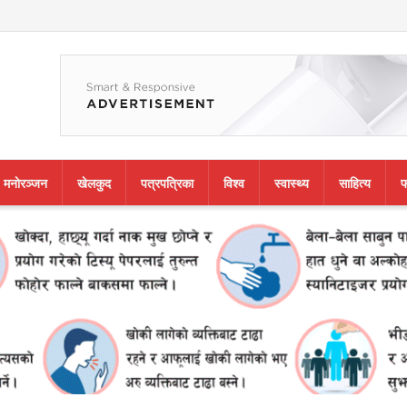
मनाेरञ्जन
खेलकुद
पत्रपत्रिका
विश्व
स्वास्थ्य
साहित्य
फ