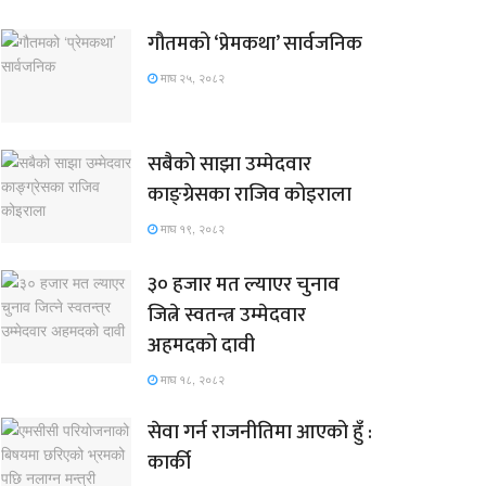
गौतमको ‘प्रेमकथा’ सार्वजनिक
माघ २५, २०८२
सबैको साझा उम्मेदवार
काङ्ग्रेसका राजिव कोइराला
माघ १९, २०८२
३० हजार मत ल्याएर चुनाव
जित्ने स्वतन्त्र उम्मेदवार
अहमदको दावी
माघ १८, २०८२
सेवा गर्न राजनीतिमा आएको हुँ :
कार्की