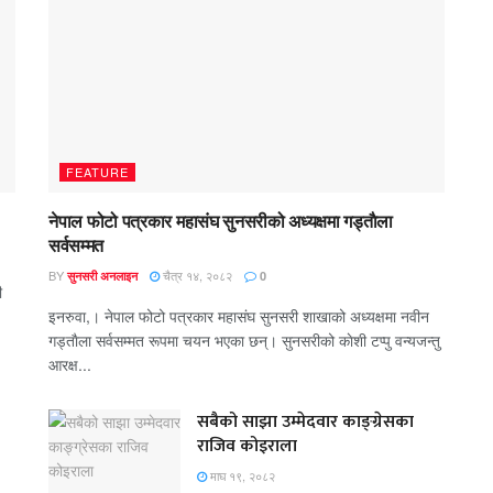
FEATURE
नेपाल फोटो पत्रकार महासंघ सुनसरीको अध्यक्षमा गड्ताैला
सर्वसम्मत
BY
चैत्र १४, २०८२
सुनसरी अनलाइन
0
ी
इनरुवा,। नेपाल फोटो पत्रकार महासंघ सुनसरी शाखाको अध्यक्षमा नवीन
गड्ताैला सर्वसम्मत रूपमा चयन भएका छन्। सुनसरीको काेशी टप्पु वन्यजन्तु
आरक्ष...
सबैको साझा उम्मेदवार काङ्ग्रेसका
राजिव कोइराला
माघ १९, २०८२