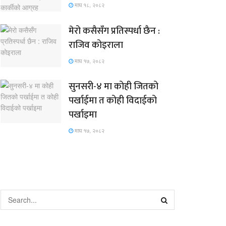
माघ १८, २०८२
मेरो कसैसँग प्रतिस्पर्धा छैन :
राजिव कोइराला
माघ १७, २०८२
सुनसरी-४ मा कोही जितको
पर्खाईमा त कोही विदाईको
पर्खाइमा
माघ १७, २०८२