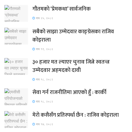
गौतमको ‘प्रेमकथा’ सार्वजनिक
माघ २५, २०८२
सबैको साझा उम्मेदवार काङ्ग्रेसका राजिव
कोइराला
माघ १९, २०८२
३० हजार मत ल्याएर चुनाव जित्ने स्वतन्त्र
उम्मेदवार अहमदको दावी
माघ १८, २०८२
सेवा गर्न राजनीतिमा आएको हुँ : कार्की
माघ १८, २०८२
मेरो कसैसँग प्रतिस्पर्धा छैन : राजिव कोइराला
माघ १७, २०८२