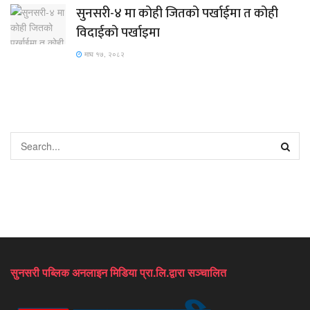
सुनसरी-४ मा कोही जितको पर्खाईमा त कोही
विदाईको पर्खाइमा
माघ १७, २०८२
सुनसरी पब्लिक अनलाइन मिडिया प्रा.लि.द्वारा सञ्चालित