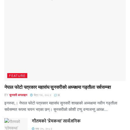
FEATURE
नेपाल फोटो पत्रकार महासंघ सुनसरीको अध्यक्षमा गड्ताैला सर्वसम्मत
BY
सुनसरी अनलाइन
चैत्र १४, २०८२
0
इनरुवा,। नेपाल फोटो पत्रकार महासंघ सुनसरी शाखाको अध्यक्षमा नवीन गड्ताैला
सर्वसम्मत रूपमा चयन भएका छन्। सुनसरीको काेशी टप्पु वन्यजन्तु आरक्ष...
गौतमको ‘प्रेमकथा’ सार्वजनिक
माघ २५, २०८२