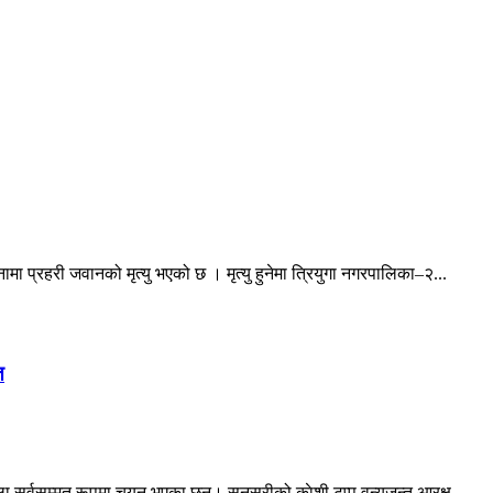
ा प्रहरी जवानको मृत्यु भएको छ । मृत्यु हुनेमा त्रियुगा नगरपालिका–२...
त
 सर्वसम्मत रूपमा चयन भएका छन्। सुनसरीको काेशी टप्पु वन्यजन्तु आरक्ष...