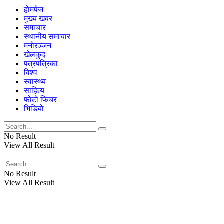
हाेमपेज
मुख्य खबर
समाचार
स्थानीय समाचार
मनाेरञ्जन
खेलकुद
पत्रपत्रिका
विश्व
स्वास्थ्य
साहित्य
फाेटाे फिचर
भिडियाे
No Result
View All Result
No Result
View All Result