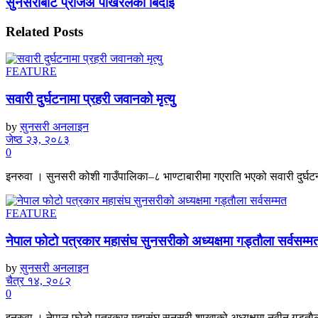
सुनसरीबाट प्रजिअ पोखरेलको बिदाई
Related
Posts
FEATURE
सवारी दुर्घटनामा प्रहरी जवानको मृत्यु
by
सुनसरी अनलाइन
जेष्ठ २३, २०८३
0
इनरुवा । सुनसरी कोशी गाउँपालिका–८ भाण्टाबारीमा गएराति भएको सवारी दुर्घटनाम
FEATURE
नेपाल फोटो पत्रकार महासंघ सुनसरीको अध्यक्षमा गड्ताैला सर्वसम्म
by
सुनसरी अनलाइन
चैत्र १४, २०८२
0
इनरुवा,। नेपाल फोटो पत्रकार महासंघ सुनसरी शाखाको अध्यक्षमा नवीन गड्ताैला