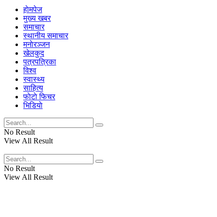
हाेमपेज
मुख्य खबर
समाचार
स्थानीय समाचार
मनाेरञ्जन
खेलकुद
पत्रपत्रिका
विश्व
स्वास्थ्य
साहित्य
फाेटाे फिचर
भिडियाे
No Result
View All Result
No Result
View All Result