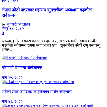
FEATURE
नेपाल फोटो पत्रकार महासंघ सुनसरीको अध्यक्षमा गड्ताैला
सर्वसम्मत
by
सुनसरी अनलाइन
चैत्र १४, २०८२
0
इनरुवा,। नेपाल फोटो पत्रकार महासंघ सुनसरी शाखाको अध्यक्षमा नवीन
गड्ताैला सर्वसम्मत रूपमा चयन भएका छन्। सुनसरीको काेशी टप्पु वन्यजन्तु
आरक्ष...
गौतमको ‘प्रेमकथा’ सार्वजनिक
माघ २५, २०८२
सबैको साझा उम्मेदवार काङ्ग्रेसका राजिव कोइराला
माघ १९, २०८२