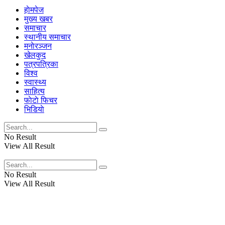
हाेमपेज
मुख्य खबर
समाचार
स्थानीय समाचार
मनाेरञ्जन
खेलकुद
पत्रपत्रिका
विश्व
स्वास्थ्य
साहित्य
फाेटाे फिचर
भिडियाे
No Result
View All Result
No Result
View All Result