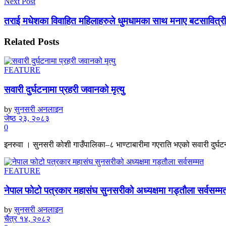
Next Post
तराई मधेशका विवाहित महिलाहरुले धुमधामका साथ मनाए बटसावित्री
Related
Posts
FEATURE
सवारी दुर्घटनामा प्रहरी जवानको मृत्यु
by
सुनसरी अनलाइन
जेष्ठ २३, २०८३
0
इनरुवा । सुनसरी कोशी गाउँपालिका–८ भाण्टाबारीमा गएराति भएको सवारी दुर्घटनाम
FEATURE
नेपाल फोटो पत्रकार महासंघ सुनसरीको अध्यक्षमा गड्ताैला सर्वसम्म
by
सुनसरी अनलाइन
चैत्र १४, २०८२