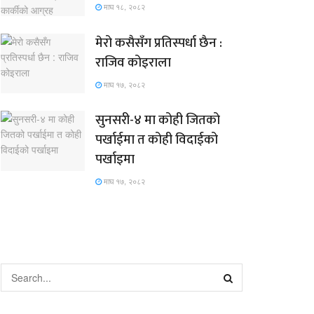
माघ १८, २०८२
मेरो कसैसँग प्रतिस्पर्धा छैन :
राजिव कोइराला
माघ १७, २०८२
सुनसरी-४ मा कोही जितको
पर्खाईमा त कोही विदाईको
पर्खाइमा
माघ १७, २०८२