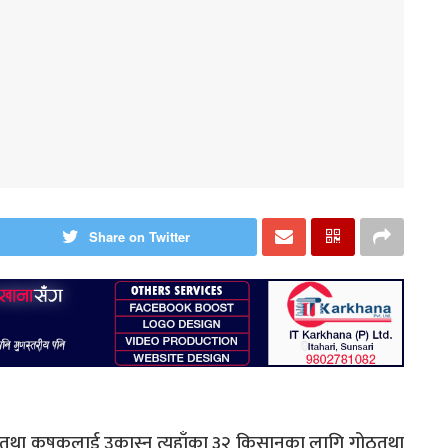
Share on Twitter
षि तथा कृषकलाई उकास्न त्यहाँका ३२ किसानका लागि गोठतथा