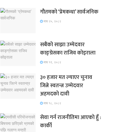
गौतमको ‘प्रेमकथा’ सार्वजनिक
माघ २५, २०८२
सबैको साझा उम्मेदवार
काङ्ग्रेसका राजिव कोइराला
माघ १९, २०८२
३० हजार मत ल्याएर चुनाव
जित्ने स्वतन्त्र उम्मेदवार
अहमदको दावी
माघ १८, २०८२
सेवा गर्न राजनीतिमा आएको हुँ :
कार्की