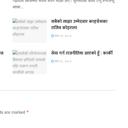
गड्ताैला सर्वसम्मत रूपमा चयन भएका छन्। सुनसरीको काेशी टप्पु वन्यजन्तु
आरक्ष...
सबैको साझा उम्मेदवार काङ्ग्रेसका
राजिव कोइराला
माघ १९, २०८२
त्र
सेवा गर्न राजनीतिमा आएको हुँ : कार्की
माघ १८, २०८२
lds are marked
*