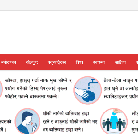
मनाेरञ्जन
खेलकुद
पत्रपत्रिका
विश्व
स्वास्थ्य
साहित्य
फ