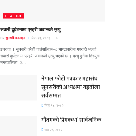
FEATURE
सवारी दुर्घटनामा प्रहरी जवानको मृत्यु
BY
जेष्ठ २३, २०८३
सुनसरी अनलाइन
0
इनरुवा । सुनसरी कोशी गाउँपालिका–८ भाण्टाबारीमा गएराति भएको
सवारी दुर्घटनामा प्रहरी जवानको मृत्यु भएको छ । मृत्यु हुनेमा त्रियुगा
नगरपालिका–२...
नेपाल फोटो पत्रकार महासंघ
सुनसरीको अध्यक्षमा गड्ताैला
सर्वसम्मत
चैत्र १४, २०८२
गौतमको ‘प्रेमकथा’ सार्वजनिक
माघ २५, २०८२