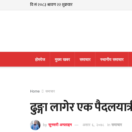
हाेमपेज
मुख्य खबर
समाचार
स्थानीय समाचार
Home
समाचार
ढुङ्गा लागेर एक पैदलयात्र
by
सुनसरी अनलाइन
असार ६, २०७८
in
समाचार