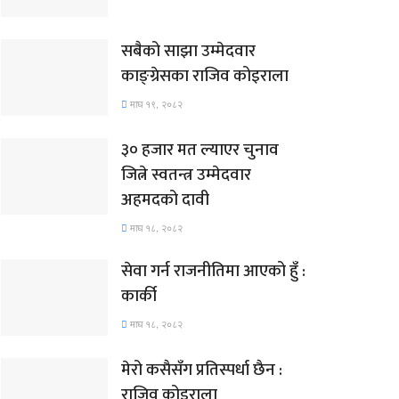
सबैको साझा उम्मेदवार
काङ्ग्रेसका राजिव कोइराला
माघ १९, २०८२
३० हजार मत ल्याएर चुनाव
जित्ने स्वतन्त्र उम्मेदवार
अहमदको दावी
माघ १८, २०८२
सेवा गर्न राजनीतिमा आएको हुँ :
कार्की
माघ १८, २०८२
मेरो कसैसँग प्रतिस्पर्धा छैन :
राजिव कोइराला