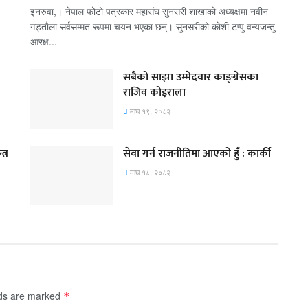
इनरुवा,। नेपाल फोटो पत्रकार महासंघ सुनसरी शाखाको अध्यक्षमा नवीन
गड्ताैला सर्वसम्मत रूपमा चयन भएका छन्। सुनसरीको काेशी टप्पु वन्यजन्तु
आरक्ष...
सबैको साझा उम्मेदवार काङ्ग्रेसका
राजिव कोइराला
माघ १९, २०८२
त्र
सेवा गर्न राजनीतिमा आएको हुँ : कार्की
माघ १८, २०८२
lds are marked
*