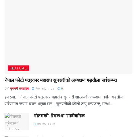
FEATURE
नेपाल फोटो पत्रकार महासंघ सुनसरीको अध्यक्षमा गड्ताैला सर्वसम्मत
BY
सुनसरी अनलाइन
चैत्र १४, २०८२
0
इनरुवा,। नेपाल फोटो पत्रकार महासंघ सुनसरी शाखाको अध्यक्षमा नवीन गड्ताैला
सर्वसम्मत रूपमा चयन भएका छन्। सुनसरीको काेशी टप्पु वन्यजन्तु आरक्ष...
गौतमको ‘प्रेमकथा’ सार्वजनिक
माघ २५, २०८२