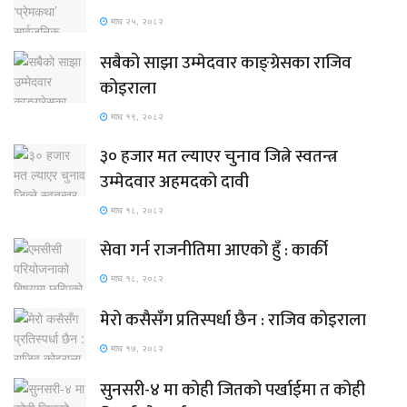
माघ २५, २०८२
सबैको साझा उम्मेदवार काङ्ग्रेसका राजिव
कोइराला
माघ १९, २०८२
३० हजार मत ल्याएर चुनाव जित्ने स्वतन्त्र
उम्मेदवार अहमदको दावी
माघ १८, २०८२
सेवा गर्न राजनीतिमा आएको हुँ : कार्की
माघ १८, २०८२
मेरो कसैसँग प्रतिस्पर्धा छैन : राजिव कोइराला
माघ १७, २०८२
सुनसरी-४ मा कोही जितको पर्खाईमा त कोही