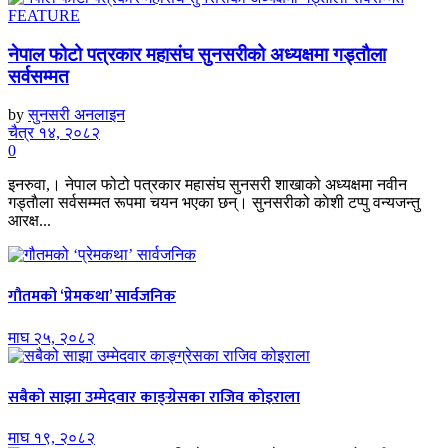
FEATURE
नेपाल फोटो पत्रकार महासंघ सुनसरीको अध्यक्षमा गड्ताैला
सर्वसम्मत
by
सुनसरी अनलाइन
चैत्र १४, २०८२
0
इनरुवा,। नेपाल फोटो पत्रकार महासंघ सुनसरी शाखाको अध्यक्षमा नवीन
गड्ताैला सर्वसम्मत रूपमा चयन भएका छन्। सुनसरीको काेशी टप्पु वन्यजन्तु
आरक्ष...
गौतमको ‘प्रेमकथा’ सार्वजनिक
माघ २५, २०८२
सबैको साझा उम्मेदवार काङ्ग्रेसका राजिव कोइराला
माघ १९, २०८२