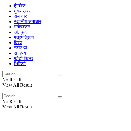
हाेमपेज
मुख्य खबर
समाचार
स्थानीय समाचार
मनाेरञ्जन
खेलकुद
पत्रपत्रिका
विश्व
स्वास्थ्य
साहित्य
फाेटाे फिचर
भिडियाे
No Result
View All Result
No Result
View All Result