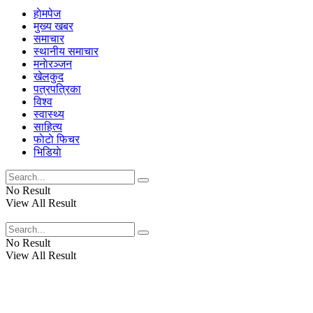
हाेमपेज
मुख्य खबर
समाचार
स्थानीय समाचार
मनाेरञ्जन
खेलकुद
पत्रपत्रिका
विश्व
स्वास्थ्य
साहित्य
फाेटाे फिचर
भिडियाे
No Result
View All Result
No Result
View All Result