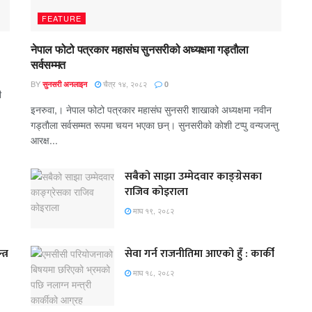
FEATURE
नेपाल फोटो पत्रकार महासंघ सुनसरीको अध्यक्षमा गड्ताैला
सर्वसम्मत
BY
चैत्र १४, २०८२
सुनसरी अनलाइन
0
ी
इनरुवा,। नेपाल फोटो पत्रकार महासंघ सुनसरी शाखाको अध्यक्षमा नवीन
गड्ताैला सर्वसम्मत रूपमा चयन भएका छन्। सुनसरीको काेशी टप्पु वन्यजन्तु
आरक्ष...
सबैको साझा उम्मेदवार काङ्ग्रेसका
राजिव कोइराला
माघ १९, २०८२
त्र
सेवा गर्न राजनीतिमा आएको हुँ : कार्की
माघ १८, २०८२