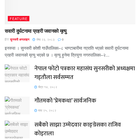
FEATURE
सवारी दुर्घटनामा प्रहरी जवानको मृत्यु
BY
सुनसरी अनलाइन
जेष्ठ २३, २०८३
0
इनरुवा । सुनसरी कोशी गाउँपालिका–८ भाण्टाबारीमा गएराति भएको सवारी दुर्घटनामा
प्रहरी जवानको मृत्यु भएको छ । मृत्यु हुनेमा त्रियुगा नगरपालिका–२...
नेपाल फोटो पत्रकार महासंघ सुनसरीको अध्यक्षमा
गड्ताैला सर्वसम्मत
चैत्र १४, २०८२
गौतमको ‘प्रेमकथा’ सार्वजनिक
माघ २५, २०८२
सबैको साझा उम्मेदवार काङ्ग्रेसका राजिव
कोइराला