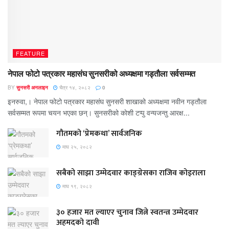
FEATURE
नेपाल फोटो पत्रकार महासंघ सुनसरीको अध्यक्षमा गड्ताैला सर्वसम्मत
BY
सुनसरी अनलाइन
चैत्र १४, २०८२
0
इनरुवा,। नेपाल फोटो पत्रकार महासंघ सुनसरी शाखाको अध्यक्षमा नवीन गड्ताैला
सर्वसम्मत रूपमा चयन भएका छन्। सुनसरीको काेशी टप्पु वन्यजन्तु आरक्ष...
गौतमको ‘प्रेमकथा’ सार्वजनिक
माघ २५, २०८२
सबैको साझा उम्मेदवार काङ्ग्रेसका राजिव कोइराला
माघ १९, २०८२
३० हजार मत ल्याएर चुनाव जित्ने स्वतन्त्र उम्मेदवार
अहमदको दावी