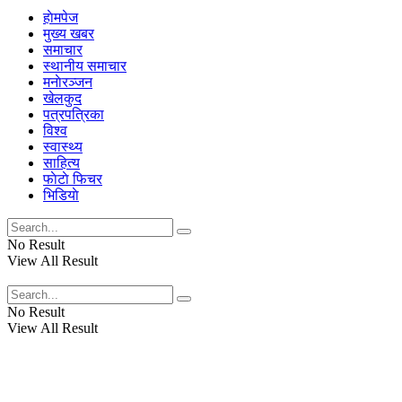
हाेमपेज
मुख्य खबर
समाचार
स्थानीय समाचार
मनाेरञ्जन
खेलकुद
पत्रपत्रिका
विश्व
स्वास्थ्य
साहित्य
फाेटाे फिचर
भिडियाे
No Result
View All Result
No Result
View All Result