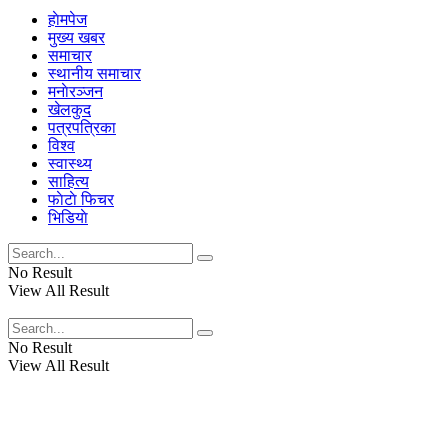
हाेमपेज
मुख्य खबर
समाचार
स्थानीय समाचार
मनाेरञ्जन
खेलकुद
पत्रपत्रिका
विश्व
स्वास्थ्य
साहित्य
फाेटाे फिचर
भिडियाे
No Result
View All Result
No Result
View All Result