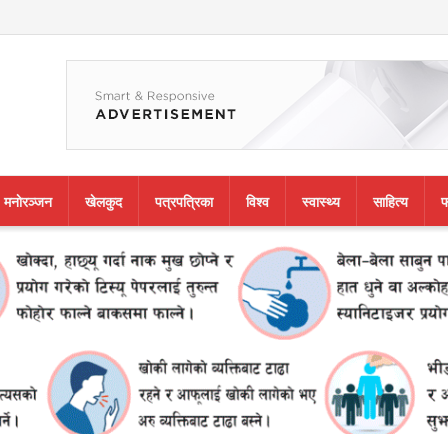
मनाेरञ्जन
खेलकुद
पत्रपत्रिका
विश्व
स्वास्थ्य
साहित्य
फ