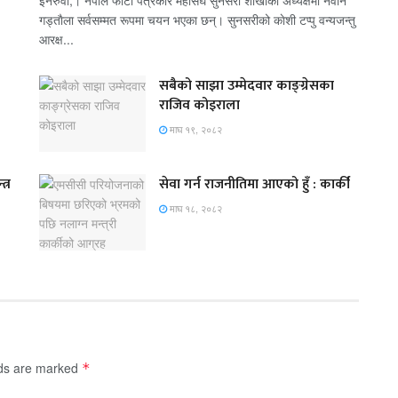
इनरुवा,। नेपाल फोटो पत्रकार महासंघ सुनसरी शाखाको अध्यक्षमा नवीन
गड्ताैला सर्वसम्मत रूपमा चयन भएका छन्। सुनसरीको काेशी टप्पु वन्यजन्तु
आरक्ष...
सबैको साझा उम्मेदवार काङ्ग्रेसका
राजिव कोइराला
माघ १९, २०८२
त्र
सेवा गर्न राजनीतिमा आएको हुँ : कार्की
माघ १८, २०८२
lds are marked
*