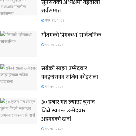
सुनसरीको अध्यक्षमा गड्ताैला
सर्वसम्मत
चैत्र १४, २०८२
गौतमको ‘प्रेमकथा’ सार्वजनिक
माघ २५, २०८२
सबैको साझा उम्मेदवार
काङ्ग्रेसका राजिव कोइराला
माघ १९, २०८२
३० हजार मत ल्याएर चुनाव
जित्ने स्वतन्त्र उम्मेदवार
अहमदको दावी
माघ १८, २०८२