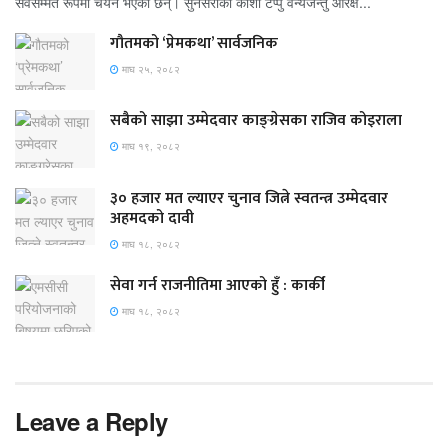
सर्वसम्मत रूपमा चयन भएका छन्। सुनसरीको काेशी टप्पु वन्यजन्तु आरक्ष...
गौतमको ‘प्रेमकथा’ सार्वजनिक
माघ २५, २०८२
सबैको साझा उम्मेदवार काङ्ग्रेसका राजिव कोइराला
माघ १९, २०८२
३० हजार मत ल्याएर चुनाव जित्ने स्वतन्त्र उम्मेदवार
अहमदको दावी
माघ १८, २०८२
सेवा गर्न राजनीतिमा आएको हुँ : कार्की
माघ १८, २०८२
Leave a Reply