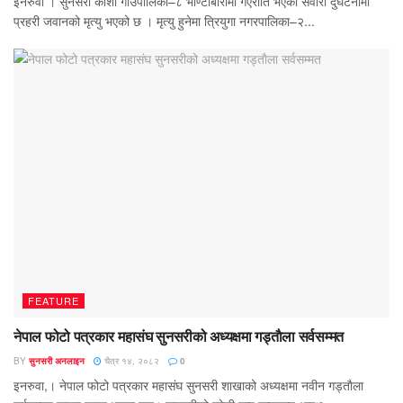
इनरुवा । सुनसरी कोशी गाउँपालिका–८ भाण्टाबारीमा गएराति भएको सवारी दुर्घटनामा
प्रहरी जवानको मृत्यु भएको छ । मृत्यु हुनेमा त्रियुगा नगरपालिका–२...
FEATURE
नेपाल फोटो पत्रकार महासंघ सुनसरीको अध्यक्षमा गड्ताैला सर्वसम्मत
BY
सुनसरी अनलाइन
चैत्र १४, २०८२
0
इनरुवा,। नेपाल फोटो पत्रकार महासंघ सुनसरी शाखाको अध्यक्षमा नवीन गड्ताैला