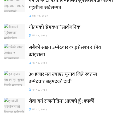
नेपाल फोटो पत्रकार महासंघ सुनसरीको अध्यक्षमा
गड्ताैला सर्वसम्मत
चैत्र १४, २०८२
गौतमको ‘प्रेमकथा’ सार्वजनिक
माघ २५, २०८२
सबैको साझा उम्मेदवार काङ्ग्रेसका राजिव
कोइराला
माघ १९, २०८२
३० हजार मत ल्याएर चुनाव जित्ने स्वतन्त्र
उम्मेदवार अहमदको दावी
माघ १८, २०८२
सेवा गर्न राजनीतिमा आएको हुँ : कार्की
माघ १८, २०८२