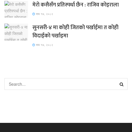
मेरो कसैसँग प्रतिस्पर्धा छैन : राजिव कोइराला
माघ १७, २०८२
सुनसरी-४ मा कोही जितको पर्खाईमा त कोही
विदाईको पर्खाइमा
माघ १७, २०८२