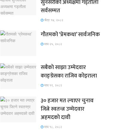
सुनसरीको अध्यक्षमा गड्ताैला
सर्वसम्मत
चैत्र १४, २०८२
गौतमको ‘प्रेमकथा’ सार्वजनिक
माघ २५, २०८२
सबैको साझा उम्मेदवार
काङ्ग्रेसका राजिव कोइराला
माघ १९, २०८२
३० हजार मत ल्याएर चुनाव
जित्ने स्वतन्त्र उम्मेदवार
अहमदको दावी
माघ १८, २०८२