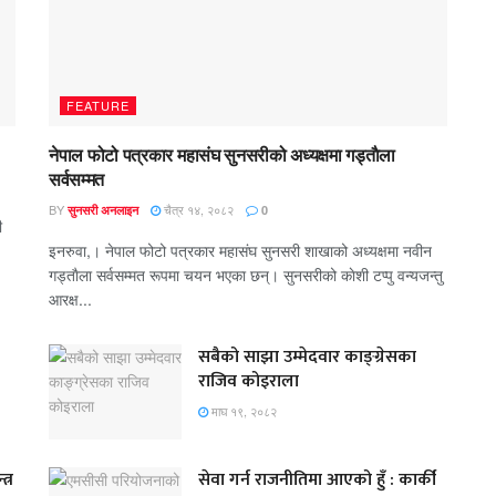
FEATURE
नेपाल फोटो पत्रकार महासंघ सुनसरीको अध्यक्षमा गड्ताैला
सर्वसम्मत
BY
चैत्र १४, २०८२
सुनसरी अनलाइन
0
ी
इनरुवा,। नेपाल फोटो पत्रकार महासंघ सुनसरी शाखाको अध्यक्षमा नवीन
गड्ताैला सर्वसम्मत रूपमा चयन भएका छन्। सुनसरीको काेशी टप्पु वन्यजन्तु
आरक्ष...
सबैको साझा उम्मेदवार काङ्ग्रेसका
राजिव कोइराला
माघ १९, २०८२
त्र
सेवा गर्न राजनीतिमा आएको हुँ : कार्की