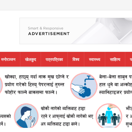
मनाेरञ्जन
खेलकुद
पत्रपत्रिका
विश्व
स्वास्थ्य
साहित्य
फ