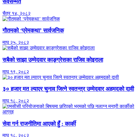
सर्वसम्मत
चैत्र १४, २०८२
गौतमको ‘प्रेमकथा’ सार्वजनिक
माघ २५, २०८२
सबैको साझा उम्मेदवार काङ्ग्रेसका राजिव कोइराला
माघ १९, २०८२
३० हजार मत ल्याएर चुनाव जित्ने स्वतन्त्र उम्मेदवार अहमदको दावी
माघ १८, २०८२
सेवा गर्न राजनीतिमा आएको हुँ : कार्की
माघ १८, २०८२