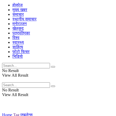
हाेमपेज
मुख्य खबर
समाचार
स्थानीय समाचार
मनाेरञ्जन
खेलकुद
पत्रपत्रिका
विश्व
स्वास्थ्य
साहित्य
फाेटाे फिचर
भिडियाे
No Result
View All Result
No Result
View All Result
Home
Tag
एम्बुलेन्स