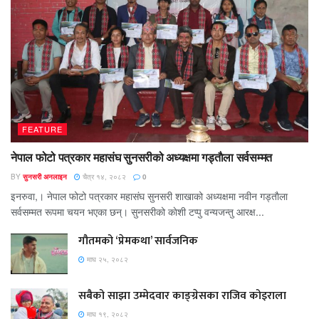
FEATURE
नेपाल फोटो पत्रकार महासंघ सुनसरीको अध्यक्षमा गड्ताैला सर्वसम्मत
BY
सुनसरी अनलाइन
चैत्र १४, २०८२
0
इनरुवा,। नेपाल फोटो पत्रकार महासंघ सुनसरी शाखाको अध्यक्षमा नवीन गड्ताैला
सर्वसम्मत रूपमा चयन भएका छन्। सुनसरीको काेशी टप्पु वन्यजन्तु आरक्ष...
गौतमको ‘प्रेमकथा’ सार्वजनिक
माघ २५, २०८२
सबैको साझा उम्मेदवार काङ्ग्रेसका राजिव कोइराला
माघ १९, २०८२