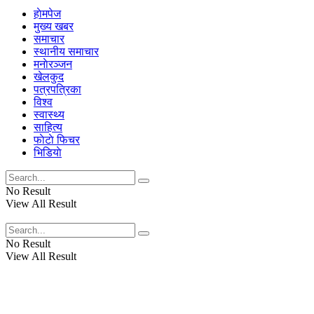
हाेमपेज
मुख्य खबर
समाचार
स्थानीय समाचार
मनाेरञ्जन
खेलकुद
पत्रपत्रिका
विश्व
स्वास्थ्य
साहित्य
फाेटाे फिचर
भिडियाे
No Result
View All Result
No Result
View All Result