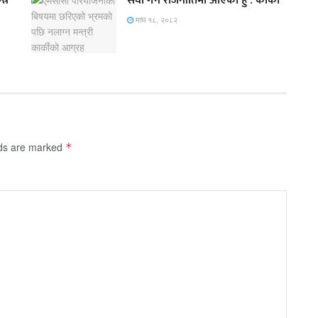
त्र
सेवा गर्न राजनीतिमा आएको हुँ : कार्की
माघ १८, २०८२
lds are marked
*