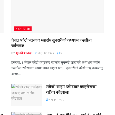
FEATURE
नेपाल फोटो पत्रकार महासंघ सुनसरीको अध्यक्षमा गड्ताैला
सर्वसम्मत
BY
चैत्र १४, २०८२
सुनसरी अनलाइन
0
ी
इनरुवा,। नेपाल फोटो पत्रकार महासंघ सुनसरी शाखाको अध्यक्षमा नवीन
गड्ताैला सर्वसम्मत रूपमा चयन भएका छन्। सुनसरीको काेशी टप्पु वन्यजन्तु
आरक्ष...
सबैको साझा उम्मेदवार काङ्ग्रेसका
राजिव कोइराला
माघ १९, २०८२