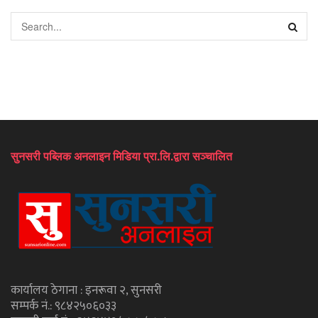
सुनसरी पब्लिक अनलाइन मिडिया प्रा.लि.द्वारा सञ्चालित
कार्यालय ठेगाना : इनरूवा २, सुनसरी
सम्पर्क नं.: ९८४२५०६०३३