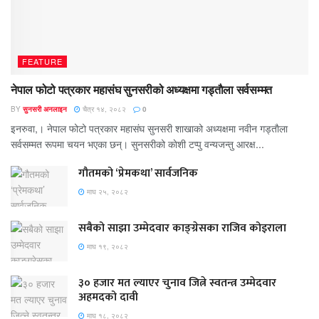
FEATURE
नेपाल फोटो पत्रकार महासंघ सुनसरीको अध्यक्षमा गड्ताैला सर्वसम्मत
BY
सुनसरी अनलाइन
चैत्र १४, २०८२
0
इनरुवा,। नेपाल फोटो पत्रकार महासंघ सुनसरी शाखाको अध्यक्षमा नवीन गड्ताैला
सर्वसम्मत रूपमा चयन भएका छन्। सुनसरीको काेशी टप्पु वन्यजन्तु आरक्ष...
गौतमको ‘प्रेमकथा’ सार्वजनिक
माघ २५, २०८२
सबैको साझा उम्मेदवार काङ्ग्रेसका राजिव कोइराला
माघ १९, २०८२
३० हजार मत ल्याएर चुनाव जित्ने स्वतन्त्र उम्मेदवार
अहमदको दावी
माघ १८, २०८२