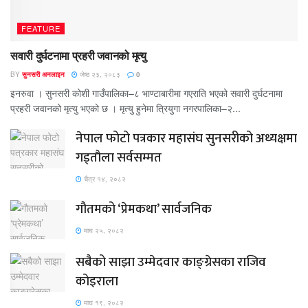
FEATURE
सवारी दुर्घटनामा प्रहरी जवानको मृत्यु
BY
सुनसरी अनलाइन
जेष्ठ २३, २०८३
0
इनरुवा । सुनसरी कोशी गाउँपालिका–८ भाण्टाबारीमा गएराति भएको सवारी दुर्घटनामा
प्रहरी जवानको मृत्यु भएको छ । मृत्यु हुनेमा त्रियुगा नगरपालिका–२...
नेपाल फोटो पत्रकार महासंघ सुनसरीको अध्यक्षमा
गड्ताैला सर्वसम्मत
चैत्र १४, २०८२
गौतमको ‘प्रेमकथा’ सार्वजनिक
माघ २५, २०८२
सबैको साझा उम्मेदवार काङ्ग्रेसका राजिव
कोइराला
माघ १९, २०८२