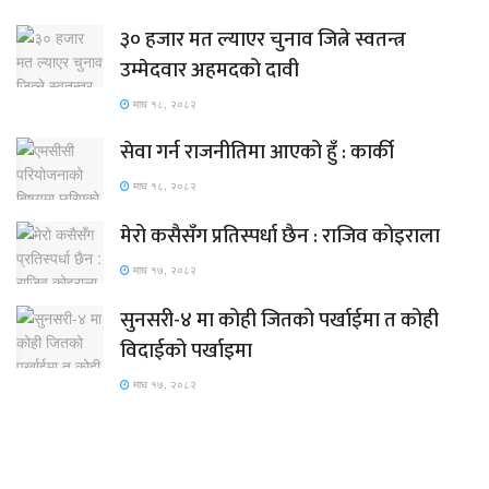
३० हजार मत ल्याएर चुनाव जित्ने स्वतन्त्र
उम्मेदवार अहमदको दावी
माघ १८, २०८२
सेवा गर्न राजनीतिमा आएको हुँ : कार्की
माघ १८, २०८२
मेरो कसैसँग प्रतिस्पर्धा छैन : राजिव कोइराला
माघ १७, २०८२
सुनसरी-४ मा कोही जितको पर्खाईमा त कोही
विदाईको पर्खाइमा
माघ १७, २०८२