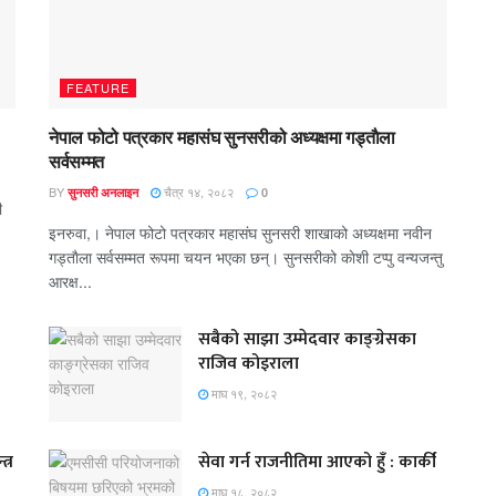
FEATURE
नेपाल फोटो पत्रकार महासंघ सुनसरीको अध्यक्षमा गड्ताैला
सर्वसम्मत
BY
चैत्र १४, २०८२
सुनसरी अनलाइन
0
ी
इनरुवा,। नेपाल फोटो पत्रकार महासंघ सुनसरी शाखाको अध्यक्षमा नवीन
गड्ताैला सर्वसम्मत रूपमा चयन भएका छन्। सुनसरीको काेशी टप्पु वन्यजन्तु
आरक्ष...
सबैको साझा उम्मेदवार काङ्ग्रेसका
राजिव कोइराला
माघ १९, २०८२
त्र
सेवा गर्न राजनीतिमा आएको हुँ : कार्की
माघ १८, २०८२