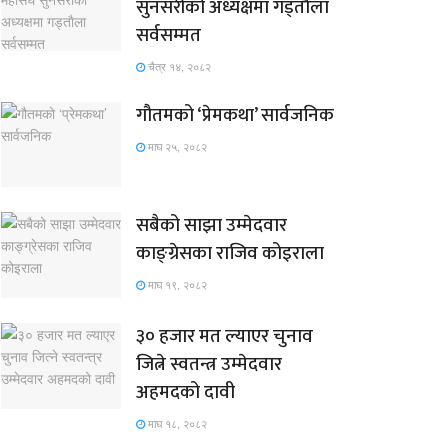
सुनसरीको अध्यक्षमा गड्ताैला
सर्वसम्मत
चैत्र १४, २०८२
गौतमको ‘प्रेमकथा’ सार्वजनिक
माघ २५, २०८२
सबैको साझा उम्मेदवार
काङ्ग्रेसका राजिव कोइराला
माघ १९, २०८२
३० हजार मत ल्याएर चुनाव
जित्ने स्वतन्त्र उम्मेदवार
अहमदको दावी
माघ १८, २०८२