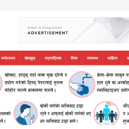
मनाेरञ्जन
खेलकुद
पत्रपत्रिका
विश्व
स्वास्थ्य
साहित्य
फ