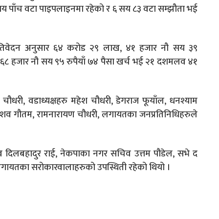
सय पाँच वटा पाइपलाइनमा रहेको र ६ सय ८३ वटा सम्झौता भई
ो प्रतिवेदन अनुसार ६४ करोड २९ लाख, ४१ हजार नौ सय ३९
६८ हजार नौ सय ९५ रुपैयाँ ७४ पैसा खर्च भई २१ दशमलव ४१
 चौधरी, वडाध्यक्षहरु महेश चौधरी, डेगराज फूयाँल, धनश्याम
केशव गौतम, रामनारायण चौधरी, लगायतका जनप्रतिनिधिहरुले
व दिलबहादुर राई, नेकपाका नगर सचिव उत्तम पौडेल, सभे द
ादव लगायतका सरोकारवालाहरुको उपस्थिती रहेको थियो ।