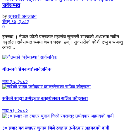
सर्वसम्मत
by
सुनसरी अनलाइन
चैत्र १४, २०८२
0
इनरुवा,। नेपाल फोटो पत्रकार महासंघ सुनसरी शाखाको अध्यक्षमा नवीन
गड्ताैला सर्वसम्मत रूपमा चयन भएका छन्। सुनसरीको काेशी टप्पु वन्यजन्तु
आरक्ष...
गौतमको ‘प्रेमकथा’ सार्वजनिक
माघ २५, २०८२
सबैको साझा उम्मेदवार काङ्ग्रेसका राजिव कोइराला
माघ १९, २०८२
३० हजार मत ल्याएर चुनाव जित्ने स्वतन्त्र उम्मेदवार अहमदको दावी