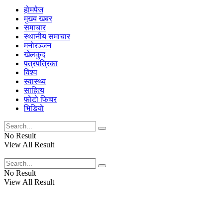
हाेमपेज
मुख्य खबर
समाचार
स्थानीय समाचार
मनाेरञ्जन
खेलकुद
पत्रपत्रिका
विश्व
स्वास्थ्य
साहित्य
फाेटाे फिचर
भिडियाे
No Result
View All Result
No Result
View All Result