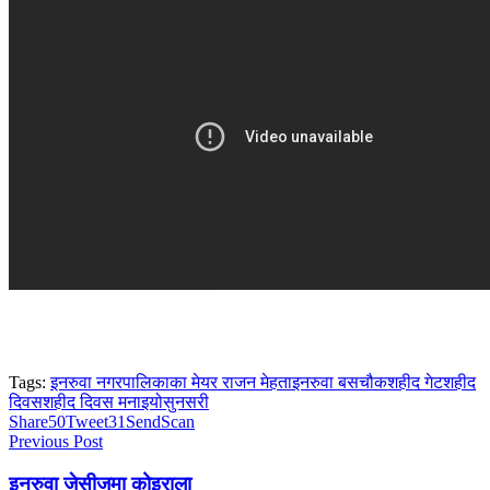
Tags:
इनरुवा नगरपालिकाका मेयर राजन मेहता
इनरुवा बसचौक
शहीद गेट
शहीद
दिवस
शहीद दिवस मनाइयो
सुनसरी
Share
50
Tweet
31
Send
Scan
Previous Post
इनरुवा जेसीजमा कोइराला