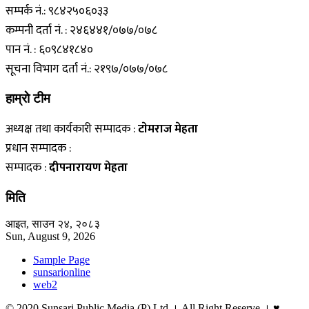
सम्पर्क नं.: ९८४२५०६०३३
कम्पनी दर्ता नं. : २४६४४१/०७७/०७८
पान नं. : ६०९८४१८४०
सूचना विभाग दर्ता नं.: २१९७/०७७/०७८
हाम्राे टीम
अध्यक्ष तथा कार्यकारी सम्पादक :
टाेमराज मेहता
प्रधान सम्पादक :
सम्पादक :
दीपनारायण मेहता
मिति
आइत, साउन २४, २०८३
Sun, August 9, 2026
Sample Page
sunsarionline
web2
© 2020 Sunsari Public Media (P) Ltd । All Right Reserve । ♥