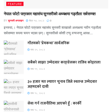
FEATURE
नेपाल फोटो पत्रकार महासंघ सुनसरीको अध्यक्षमा गड्ताैला सर्वसम्मत
BY
सुनसरी अनलाइन
चैत्र १४, २०८२
0
इनरुवा,। नेपाल फोटो पत्रकार महासंघ सुनसरी शाखाको अध्यक्षमा नवीन गड्ताैला
सर्वसम्मत रूपमा चयन भएका छन्। सुनसरीको काेशी टप्पु वन्यजन्तु आरक्ष...
गौतमको ‘प्रेमकथा’ सार्वजनिक
माघ २५, २०८२
सबैको साझा उम्मेदवार काङ्ग्रेसका राजिव कोइराला
माघ १९, २०८२
३० हजार मत ल्याएर चुनाव जित्ने स्वतन्त्र उम्मेदवार
अहमदको दावी
माघ १८, २०८२
सेवा गर्न राजनीतिमा आएको हुँ : कार्की
माघ १८, २०८२