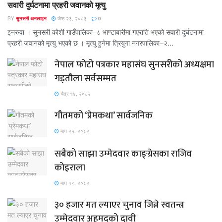
सवारी दुर्घटनामा प्रहरी जवानको मृत्यु
BY
सुनसरी अनलाइन
जेष्ठ २३, २०८३
0
इनरुवा । सुनसरी कोशी गाउँपालिका–८ भाण्टाबारीमा गएराति भएको सवारी दुर्घटनामा
प्रहरी जवानको मृत्यु भएको छ । मृत्यु हुनेमा त्रियुगा नगरपालिका–२...
नेपाल फोटो पत्रकार महासंघ सुनसरीको अध्यक्षमा
गड्ताैला सर्वसम्मत
चैत्र १४, २०८२
गौतमको ‘प्रेमकथा’ सार्वजनिक
माघ २५, २०८२
सबैको साझा उम्मेदवार काङ्ग्रेसका राजिव
कोइराला
माघ १९, २०८२
३० हजार मत ल्याएर चुनाव जित्ने स्वतन्त्र
उम्मेदवार अहमदको दावी