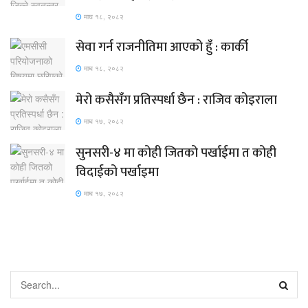
माघ १८, २०८२
सेवा गर्न राजनीतिमा आएको हुँ : कार्की
माघ १८, २०८२
मेरो कसैसँग प्रतिस्पर्धा छैन : राजिव कोइराला
माघ १७, २०८२
सुनसरी-४ मा कोही जितको पर्खाईमा त कोही
विदाईको पर्खाइमा
माघ १७, २०८२