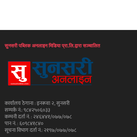
सुनसरी पब्लिक अनलाइन मिडिया प्रा.लि.द्वारा सञ्चालित
कार्यालय ठेगाना : इनरूवा २, सुनसरी
सम्पर्क नं.: ९८४२५०६०३३
कम्पनी दर्ता नं. : २४६४४१/०७७/०७८
पान नं. : ६०९८४१८४०
सूचना विभाग दर्ता नं.: २१९७/०७७/०७८