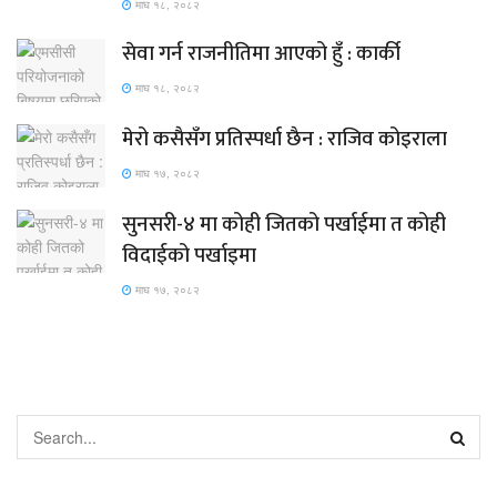
माघ १८, २०८२
सेवा गर्न राजनीतिमा आएको हुँ : कार्की
माघ १८, २०८२
मेरो कसैसँग प्रतिस्पर्धा छैन : राजिव कोइराला
माघ १७, २०८२
सुनसरी-४ मा कोही जितको पर्खाईमा त कोही
विदाईको पर्खाइमा
माघ १७, २०८२