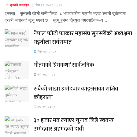
BY
सुनसरी अनलाइन
जेष्ठ २३, २०८३
0
इनरुवा । सुनसरी कोशी गाउँपालिका–८ भाण्टाबारीमा गएराति भएको सवारी दुर्घटनामा
प्रहरी जवानको मृत्यु भएको छ । मृत्यु हुनेमा त्रियुगा नगरपालिका–२...
नेपाल फोटो पत्रकार महासंघ सुनसरीको अध्यक्षमा
गड्ताैला सर्वसम्मत
चैत्र १४, २०८२
गौतमको ‘प्रेमकथा’ सार्वजनिक
माघ २५, २०८२
सबैको साझा उम्मेदवार काङ्ग्रेसका राजिव
कोइराला
माघ १९, २०८२
३० हजार मत ल्याएर चुनाव जित्ने स्वतन्त्र
उम्मेदवार अहमदको दावी