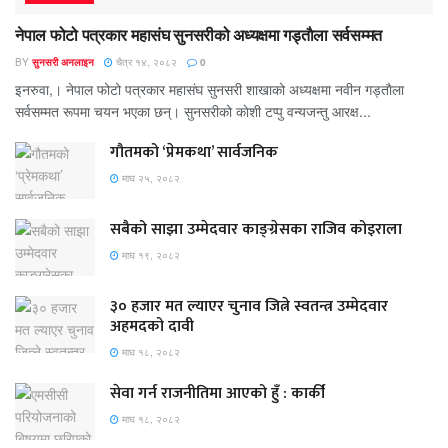
नेपाल फोटो पत्रकार महासंघ सुनसरीको अध्यक्षमा गड्ताैला सर्वसम्मत
BY
सुनसरी अनलाइन
चैत्र १४, २०८२
0
इनरुवा,। नेपाल फोटो पत्रकार महासंघ सुनसरी शाखाको अध्यक्षमा नवीन गड्ताैला
सर्वसम्मत रूपमा चयन भएका छन्। सुनसरीको काेशी टप्पु वन्यजन्तु आरक्ष...
गौतमको ‘प्रेमकथा’ सार्वजनिक
माघ २५, २०८२
सबैको साझा उम्मेदवार काङ्ग्रेसका राजिव कोइराला
माघ १९, २०८२
३० हजार मत ल्याएर चुनाव जित्ने स्वतन्त्र उम्मेदवार
अहमदको दावी
माघ १८, २०८२
सेवा गर्न राजनीतिमा आएको हुँ : कार्की
माघ १८, २०८२